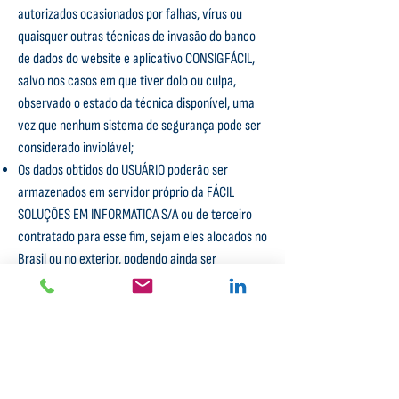
autorizados ocasionados por falhas, vírus ou
quaisquer outras técnicas de invasão do banco
de dados do website e aplicativo CONSIGFÁCIL,
salvo nos casos em que tiver dolo ou culpa,
observado o estado da técnica disponível, uma
vez que nenhum sistema de segurança pode ser
considerado inviolável;
Os dados obtidos do USUÁRIO poderão ser
armazenados em servidor próprio da FÁCIL
SOLUÇÕES EM INFORMATICA S/A ou de terceiro
contratado para esse fim, sejam eles alocados no
Brasil ou no exterior, podendo ainda ser
armazenados por meios de tecnologia de cloud
computing e/ou outras que surjam futuramente,
visando sempre a melhoria e aperfeiçoamento
das atividades da FÁCIL SOLUÇÕES EM
INFORMATICA S/A;
O USUÁRIO poderá solicitar a exibição, retificação