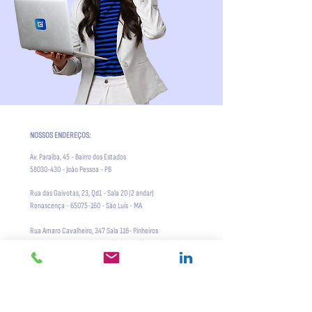
NOSSOS ENDEREÇOS:
Av. Paraíba, 45 - Bairro dos Estados
58030-430
- João Pessoa - PB
Rua das Gaivotas, 23, Qd1 - Sala 20 (2 andar)
Renascença -
65075-160
- São Luís - MA
Rua Amaro Cavalheiro, 347 Sala 116- Pinheiros
05424-150
- São Paulo - SP Edf. Thera Office Faria Lima
Regus Praça 8 de Abril, R. Estevão de Mendonça, 830
Sala 427 - Quilombo,
78043-405
, Cuiabá - MT
Empresarial Pernambuco Corporate , Sala 602
Praça Miguel de Cervantes, 60 - Ilha do Leite - Recife - PE