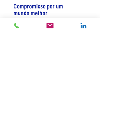
Compromisso por um
mundo melhor
Acreditamos que valores como honestidade,
respeito, busca por ser sempre melhor como
pessoas e profissionais são o alicerce da Fácil.
Nesse mundo de
algoritmos, somos o
diferencial
A automação, robotização fazem parte do nosso
dia a dia e são ferramentas fundamentais no
nosso trabalho, mas nunca esquecemos que o
olhar humano que faz a diferença.